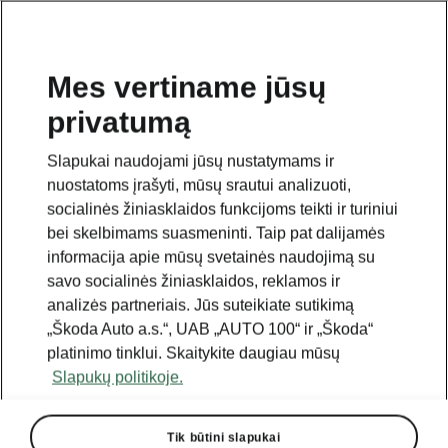
Mes vertiname jūsų
privatumą
Šis puslapis yra papildomas pradinio puslapio polapis.
Norėdami grįžti atgal, spustelėkite mygtuką.
Slapukai naudojami jūsų nustatymams ir
nuostatoms įrašyti, mūsų srautui analizuoti,
Grįžti į pradinį puslapį
socialinės žiniasklaidos funkcijoms teikti ir turiniui
bei skelbimams suasmeninti. Taip pat dalijamės
informacija apie mūsų svetainės naudojimą su
savo socialinės žiniasklaidos, reklamos ir
analizės partneriais. Jūs suteikiate sutikimą
„Škoda Auto a.s.“, UAB „AUTO 100“ ir „Škoda“
platinimo tinklui. Skaitykite daugiau mūsų
Slapukų politikoje.
Tik būtini slapukai