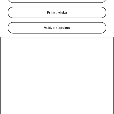
Priimti viską
Valdyti slapukus
Škoda Kodiaq ryšys
Šiuolaikinės informacinės-
pramoginės sistemos
Kodiaq yra įdiegtos dviejų tipų informacinės-
pramoginės sistemos – standartinė
10 colių