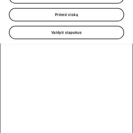
Priimti viską
Valdyti slapukus
Škoda Kodiaq komfortas
Toks pat komfortas kaip ir
jūsų svetainėje
AGR sertifikuota elektra reguliuojama
ergonomiška pavara ir priekinės keleivio