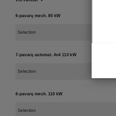
Visi varikliai
6-pavarų mech. 85 kW
Selection
7-pavarų automat. 4x4 110 kW
Selection
6-pavarų mech. 110 kW
Selection