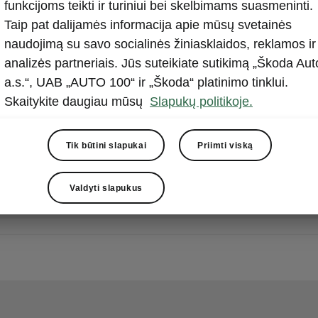
funkcijoms teikti ir turiniui bei skelbimams suasmeninti.
Taip pat dalijamės informacija apie mūsų svetainės
naudojimą su savo socialinės žiniasklaidos, reklamos ir
analizės partneriais. Jūs suteikiate sutikimą „Škoda Aut
a.s.“, UAB „AUTO 100“ ir „Škoda“ platinimo tinklui.
Skaitykite daugiau mūsų
Slapukų politikoje.
Tik būtini slapukai
Priimti viską
Valdyti slapukus