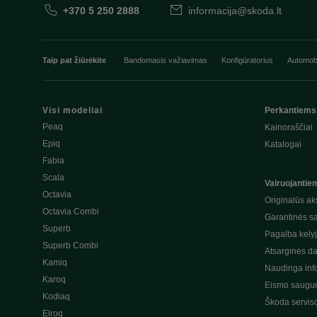
+370 5 250 2888
informacija@skoda.lt
Taip pat žiūrėkite
Bandomasis važiavimas
Konfigūratorius
Automobi
Visi modeliai
Perkantiems
Peaq
Kainoraščiai
Epiq
Katalogai
Fabia
Scala
Vairuojantie
Octavia
Originalūs ak
Octavia Combi
Garantinės s
Superb
Pagalba kely
Superb Combi
Atsarginės da
Kamiq
Naudinga inf
Karoq
Eismo saugum
Kodiaq
Škoda servis
Elroq