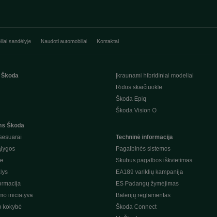
liai sandėlyje
Naudoti automobiliai
Kontaktai
 Škoda
Įkraunami hibridiniai modeliai
Ridos skaičiuoklė
Škoda Epiq
Škoda Vision O
ms Škoda
sesuarai
Techninė informacija
ąlygos
Pagalbinės sistemos
je
Skubus pagalbos iškvietimas
lys
EA189 variklių kampanija
ormacija
ES Padangų žymėjimas
o iniciatyva
Baterijų reglamentas
o kokybė
Škoda Connect