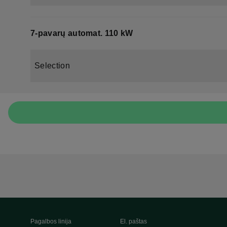
7-pavarų automat. 110 kW
Selection
Pagalbos linija
El. paštas