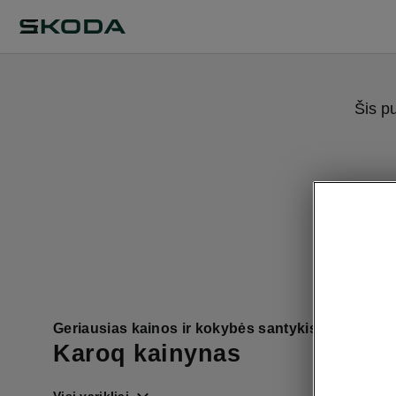
Šis p
Geriausias kainos ir kokybės santykis
Karoq kainynas