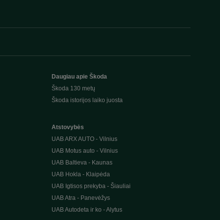
Daugiau apie Škoda
Škoda 130 metų
Škoda istorijos laiko juosta
Atstovybės
UAB ARX AUTO - Vilnius
UAB Motus auto - Vilnius
UAB Baltieva - Kaunas
UAB Hokla - Klaipėda
UAB Igtisos prekyba - Šiauliai
UAB Atra - Panevėžys
UAB Autodeta ir ko - Alytus