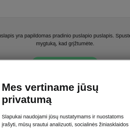
uslapis yra papildomas pradinio puslapio puslapis. Spuste
mygtuką, kad grįžtumėte.
Grįžti į pradinį puslapį
Mes vertiname jūsų
privatumą
Slapukai naudojami jūsų nustatymams ir nuostatoms
įrašyti, mūsų srautui analizuoti, socialinės žiniasklaidos