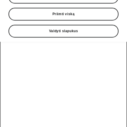
Priimti viską
Valdyti slapukus