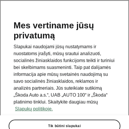
Mes vertiname jūsų
privatumą
Šis puslapis yra papildomas pradinio puslapio puslapis.
Spustelėkite mygtuką, kad grįžtumėte.
Slapukai naudojami jūsų nustatymams ir
nuostatoms įrašyti, mūsų srautui analizuoti,
Grįžti į pradinį puslapį
socialinės žiniasklaidos funkcijoms teikti ir turiniui
bei skelbimams suasmeninti. Taip pat dalijamės
informacija apie mūsų svetainės naudojimą su
savo socialinės žiniasklaidos, reklamos ir
analizės partneriais. Jūs suteikiate sutikimą
„Škoda Auto a.s.“, UAB „AUTO 100“ ir „Škoda“
platinimo tinklui. Skaitykite daugiau mūsų
Slapukų politikoje.
Tik būtini slapukai