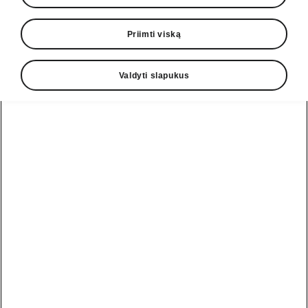
Priimti viską
Valdyti slapukus
Škoda Kamiq dizainas
Neprilygstamas
patrauklumas
Aiškios Škoda Kamiq linijos suteikia šiam
modeliui modernią išvaizdą, kurią pabrėžia