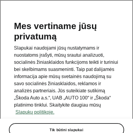
Mes vertiname jūsų
privatumą
Šis puslapis yra papildomas pradinio puslapio polapis.
Norėdami grįžti atgal, spustelėkite mygtuką.
Slapukai naudojami jūsų nustatymams ir
nuostatoms įrašyti, mūsų srautui analizuoti,
Grįžti į pradinį puslapį
socialinės žiniasklaidos funkcijoms teikti ir turiniui
bei skelbimams suasmeninti. Taip pat dalijamės
informacija apie mūsų svetainės naudojimą su
savo socialinės žiniasklaidos, reklamos ir
analizės partneriais. Jūs suteikiate sutikimą
„Škoda Auto a.s.“, UAB „AUTO 100“ ir „Škoda“
platinimo tinklui. Skaitykite daugiau mūsų
Slapukų politikoje.
Tik būtini slapukai