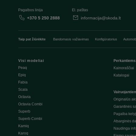
Pagalbos linija
El. paštas
+370 5 250 2888
informacija@skoda.lt
Taip pat žiūrėkite
Bandomasis važiavimas
Konfigūratorius
Automobi
Visi modeliai
Perkantiems
Peaq
Kainoraščiai
Epiq
Katalogai
Fabia
Scala
Vairuojantie
Octavia
Originalūs ak
Octavia Combi
Garantinės s
Superb
Pagalba kely
Superb Combi
Atsarginės da
Kamiq
Naudinga inf
Karoq
Eismo saugum