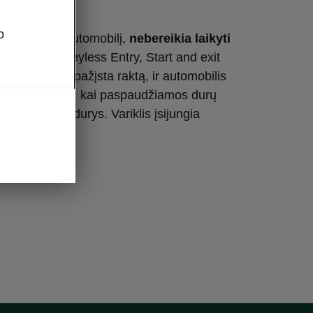
o
i ir užrakinti automobilį,
nebereikia laikyti
e
. KESSY („Keyless Entry, Start and exit
mo blokas atpažįsta raktą, ir automobilis
 atrakinamas
, kai paspaudžiamos durų
užpakalinės durys. Variklis įsijungia
gtuką.