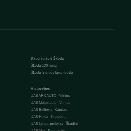
Daugiau apie Škoda
Škoda 130 metų
Škoda istorijos laiko juosta
Atstovybės
UAB ARX AUTO - Vilnius
UAB Motus auto - Vilnius
UAB Baltieva - Kaunas
UAB Hokla - Klaipėda
UAB Igtisos prekyba - Šiauliai
UAB Atra - Panevėžys