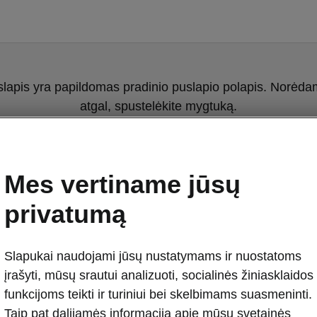
slapis yra papildomas pradinio puslapio polapis. Norėdami
atgal, spustelėkite mygtuką.
Grįžti į pradinį puslapį
Mes vertiname jūsų
privatumą
Slapukai naudojami jūsų nustatymams ir nuostatoms
įrašyti, mūsų srautui analizuoti, socialinės žiniasklaidos
funkcijoms teikti ir turiniui bei skelbimams suasmeninti.
Škoda Kamiq k
Taip pat dalijamės informacija apie mūsų svetainės