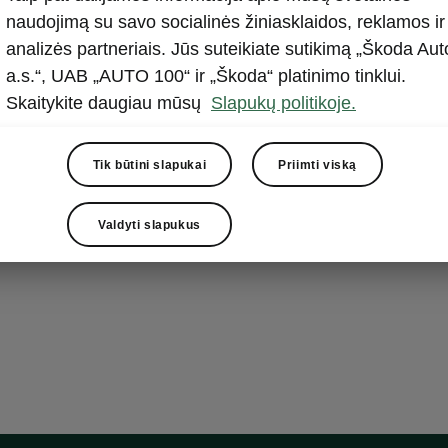
KESSY
naudojimą su savo socialinės žiniasklaidos, reklamos ir
analizės partneriais. Jūs suteikiate sutikimą „Škoda Aut
Norint atidaryt
a.s.“, UAB „AUTO 100“ ir „Škoda“ platinimo tinklui.
rakto rankos
Skaitykite daugiau mūsų
Slapukų politikoje.
System“) valdy
automatiškai
rankenos arba 
Tik būtini slapukai
Priimti viską
paspaudus my
Valdyti slapukus