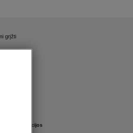
 grįžti
omforto funkcijos