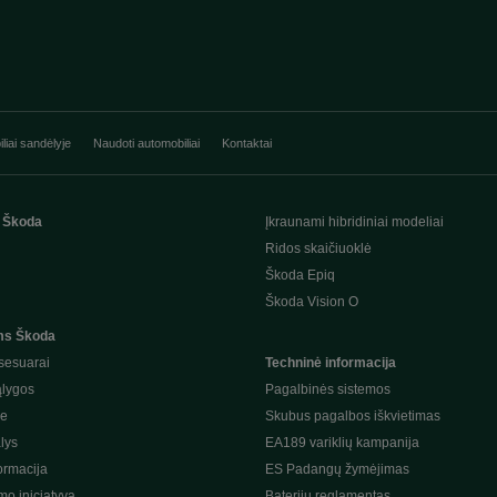
liai sandėlyje
Naudoti automobiliai
Kontaktai
 Škoda
Įkraunami hibridiniai modeliai
Ridos skaičiuoklė
Škoda Epiq
Škoda Vision O
ms Škoda
sesuarai
Techninė informacija
ąlygos
Pagalbinės sistemos
je
Skubus pagalbos iškvietimas
lys
EA189 variklių kampanija
ormacija
ES Padangų žymėjimas
o iniciatyva
Baterijų reglamentas