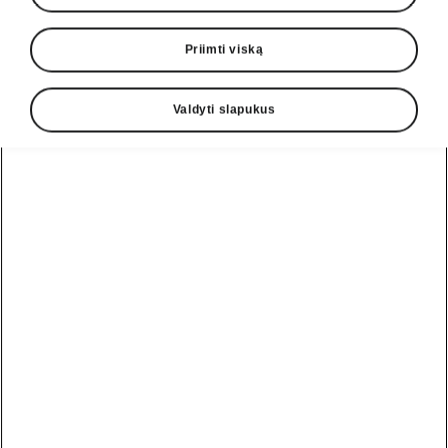
Priimti viską
Valdyti slapukus
Škoda Fabia „First Edition“ ryšys
„Škoda Connect“
Internetinės paslaugos „Škoda Connect“ – tai
internetinės navigacijos ir informacijos
paslaugos, įskaitant internetinę kelių eismo
informaciją ir galimybę išmaniuoju telefonu per