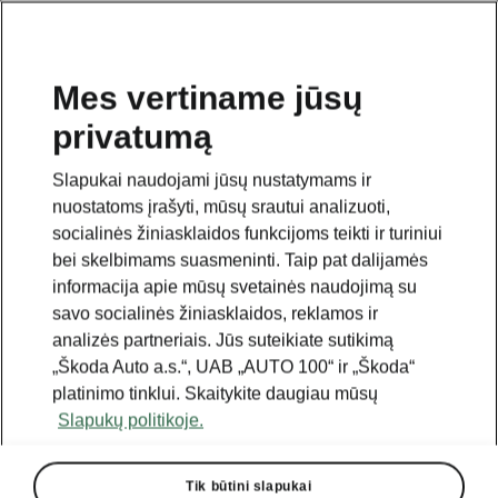
Mes vertiname jūsų
privatumą
Šis puslapis yra papildomas pradinio puslapio puslapis.
Spustelėkite mygtuką, kad grįžtumėte.
Slapukai naudojami jūsų nustatymams ir
nuostatoms įrašyti, mūsų srautui analizuoti,
Grįžti į pradinį puslapį
socialinės žiniasklaidos funkcijoms teikti ir turiniui
bei skelbimams suasmeninti. Taip pat dalijamės
informacija apie mūsų svetainės naudojimą su
savo socialinės žiniasklaidos, reklamos ir
analizės partneriais. Jūs suteikiate sutikimą
„Škoda Auto a.s.“, UAB „AUTO 100“ ir „Škoda“
platinimo tinklui. Skaitykite daugiau mūsų
Slapukų politikoje.
Tik būtini slapukai