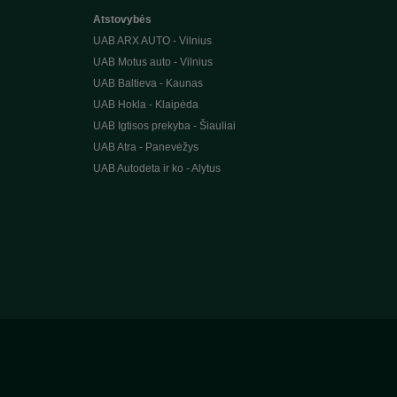
Atstovybės
UAB ARX AUTO - Vilnius
UAB Motus auto - Vilnius
UAB Baltieva - Kaunas
UAB Hokla - Klaipėda
UAB Igtisos prekyba - Šiauliai
UAB Atra - Panevėžys
UAB Autodeta ir ko - Alytus