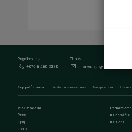
Pagalbos linija
El. paštas
+370 5 250 2888
informacija@skoda.lt
Taip pat žiūrėkite
Bandomasis važiavimas
Konfigūratorius
Automobi
Visi modeliai
Perkantiems
Peaq
Kainoraščiai
Epiq
Katalogai
Fabia