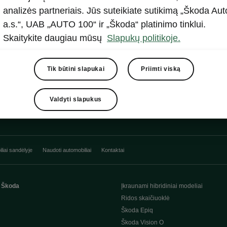
analizės partneriais. Jūs suteikiate sutikimą „Škoda Aut
Rodyti
a.s.“, UAB „AUTO 100“ ir „Škoda“ platinimo tinklui.
Skaitykite daugiau mūsų
Slapukų politikoje.
Tik būtini slapukai
Priimti viską
Valdyti slapukus
liai sandėlyje
Naudoti automobiliai
Kontaktai
 Škoda
Įkraunami hibridiniai modeliai
Ridos skaičiuoklė
Škoda Epiq
Škoda Vision O