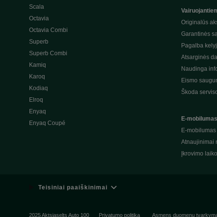
Scala
Vairuojantie
Octavia
Originalūs ak
Octavia Combi
Garantinės s
Superb
Pagalba kely
Superb Combi
Atsarginės da
Kamiq
Naudinga inf
Karoq
Eismo saugum
Kodiaq
Škoda servis
Elroq
Enyaq
E-mobiluma
Enyaq Coupé
E-mobilumas
Atnaujinimai 
Įkrovimo laik
Teisiniai paaiškinimai
2025 Aktsiaselts Auto 100
Privatumo politika
Asmens duomenų tvarkym