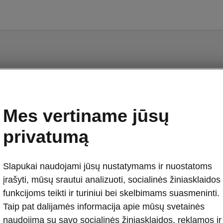
Octavia - Vadovai
Mes vertiname jūsų
privatumą
Slapukai naudojami jūsų nustatymams ir nuostatoms
Rinka
įrašyti, mūsų srautui analizuoti, socialinės žiniasklaidos
Kita
Kal
funkcijoms teikti ir turiniui bei skelbimams suasmeninti.
Taip pat dalijamės informacija apie mūsų svetainės
naudojimą su savo socialinės žiniasklaidos, reklamos ir