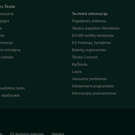
ms Škoda
sesuarai
Techninė informacija
ąlygos
Pagalbinės sistemos
je
Skubus pagalbos iškvietimas
lys
EA189 variklių kampanija
ormacija
ES Padangų žymėjimas
o iniciatyva
Baterijų reglamentas
o kokybė
Škoda Connect
MyŠkoda
Laura
s
Vairavimo įvertinimas
Infotainment programėlės
nuotoliniu būdu
Informacijos prieinamumas
o skaičiuoklė
as
ES duomenų įstatymas
Slapukai