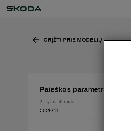
GRĮŽTI PRIE MODELIŲ
Paieškos parametrai
Gamybos laikotarpis
2025/11