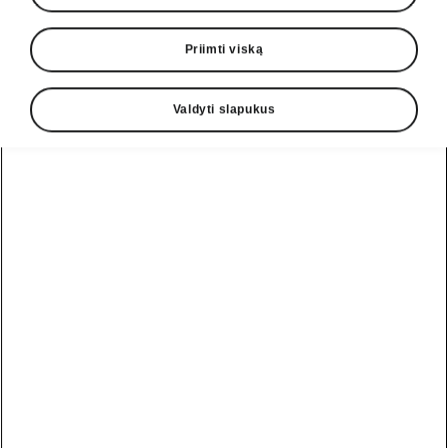
Priimti viską
Rodyti
Valdyti slapukus
Pagalbos linija
+370 5 250 2888
El. paštas
informacija@skoda.lt