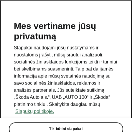
Mes vertiname jūsų
privatumą
GRĮŽTI PRIE MODELIŲ
Slapukai naudojami jūsų nustatymams ir
nuostatoms įrašyti, mūsų srautui analizuoti,
Felicia - Vadovai
socialinės žiniasklaidos funkcijoms teikti ir turiniui
bei skelbimams suasmeninti. Taip pat dalijamės
informacija apie mūsų svetainės naudojimą su
Paieškos parametrai
savo socialinės žiniasklaidos, reklamos ir
analizės partneriais. Jūs suteikiate sutikimą
Gamybos laikotarpis
„Škoda Auto a.s.“, UAB „AUTO 100“ ir „Škoda“
2000/12
platinimo tinklui. Skaitykite daugiau mūsų
Slapukų politikoje.
Tik būtini slapukai
Kalba