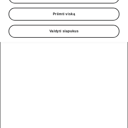
Priimti viską
Kalba
Valdyti slapukus
Rodyti
Pagalbos linija
+370 5 250 2888
El. paštas
informacija@skoda.lt