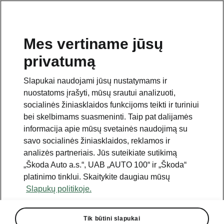
Mes vertiname jūsų
privatumą
GRĮŽTI PRIE MODELIŲ
Slapukai naudojami jūsų nustatymams ir
nuostatoms įrašyti, mūsų srautui analizuoti,
Fabia - Vadovai
socialinės žiniasklaidos funkcijoms teikti ir turiniui
bei skelbimams suasmeninti. Taip pat dalijamės
informacija apie mūsų svetainės naudojimą su
Paieškos parametrai
savo socialinės žiniasklaidos, reklamos ir
analizės partneriais. Jūs suteikiate sutikimą
Gamybos laikotarpis
„Škoda Auto a.s.“, UAB „AUTO 100“ ir „Škoda“
2026/8
platinimo tinklui. Skaitykite daugiau mūsų
Slapukų politikoje.
Rinka
Kita
Tik būtini slapukai