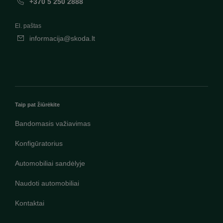
+370 5 250 2888
El. paštas
informacija@skoda.lt
Taip pat žiūrėkite
Bandomasis važiavimas
Konfigūratorius
Automobiliai sandėlyje
Naudoti automobiliai
Kontaktai