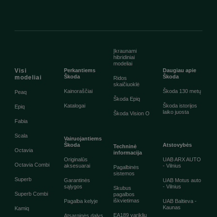
Įkraunami
hibridiniai
modeliai
Visi
Perkantiems
Daugiau apie
Škoda
Škoda
modeliai
Ridos
skaičiuoklė
Kainoraščiai
Škoda 130 metų
Peaq
Škoda Epiq
Katalogai
Škoda istorijos
Epiq
laiko juosta
Škoda Vision O
Fabia
Scala
Vairuojantiems
Škoda
Atstovybės
Techninė
Octavia
informacija
Originalūs
UAB ARX AUTO
Octavia Combi
aksesuarai
- Vilnius
Pagalbinės
sistemos
Superb
Garantinės
UAB Motus auto
sąlygos
- Vilnius
Skubus
Superb Combi
pagalbos
iškvietimas
Pagalba kelyje
UAB Baltieva -
Kaunas
Kamiq
EA189 variklių
Atsarginės dalys