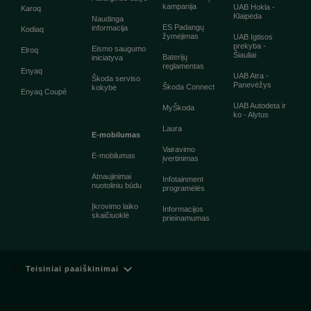
kampanija
UAB Hokla -
Karoq
Klaipėda
Naudinga
ES Padangų
informacija
Kodiaq
žymėjimas
UAB Igtisos
prekyba -
Eismo saugumo
Elroq
Šiauliai
Baterijų
iniciatyva
reglamentas
Enyaq
UAB Atra -
Škoda serviso
Panevėžys
Škoda Connect
kokybė
Enyaq Coupé
UAB Autodeta ir
MyŠkoda
ko - Alytus
Laura
E-mobilumas
Vairavimo
E-mobilumas
įvertinimas
Atnaujinimai
Infotainment
nuotoliniu būdu
programėlės
Įkrovimo laiko
Informacijos
skaičiuoklė
prieinamumas
Teisiniai paaiškinimai